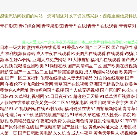
感谢您访问我们的网站，您可能还对以下资源感兴趣：西藏重葡信息科技
午夜色色片 97视频在线观看 白丝白虎 人人妻人人视频 91入囗 国产精品自
青柠影院|青柠综合网|青苹果影院|青青艹在线|青青艹在线观看|青青草91视
碰人人爱人人艹 久久午夜无码视频 日本三级大片 日韩在线导航 91精选在线
日本一级大片
微拍福利在线观看
91香蕉APP
国产二区三区
国产精品性
费视频 91po福利姬 美女网站18 午夜仑理 肏屄电影天堂 91超碰资源 九
片
福利视频资源站
成人午夜在线观看
欧美图片在线观看
在线观看h视频
频
学生妹Av网站
亚洲人成免费网站
91大神自拍
福利片在线观看
国产成
人视频
狠狠撸亚洲欧美
91操碰在线
国产高清精品二区
国产欧美在线视频
AV 久久福利 亚洲人成人网站在 肏屄图片吴梦梦 亚洲第一夜 亚洲第一夜
慰影院
国产一区二区二区
国产偷窥盗摄视频
成人动漫网站观看
欧美第一
品
国产一区二区福利
伦理在线播放
人妻无码精品
91自拍在线观看
国产
片网站 豆花官网免费 欧洲色图网站 亚洲丝袜天堂在线 av在线超碰 超碰
网
午夜伦不卡
加勒比性爱网
青草国产在线视频
亚洲国产精品导航
欧美
费黄色A片网址
微拍福利国产视频
国产人成无码视频
国产原创区色花堂
日韩91
久草福利视频网
91日日夜夜91
超碰碰天天操
91草草酒店视频
韩
麻豆旅游啪啪 五月花电影网 99青青 另类专区av 人妻东京热 日韩三级片A
人影院在线播放
欧美足交一区二区
91视频电影
另类四虎
亚洲东京热
国
精品91
91视频网站在线
69性影院
福利资源在线
91自拍最新网址
青青草
國內精品區在綫 深夜久久麻豆精品 国产精品久久码一 婷婷色黑料91 欧美
喷
伦理片app下载
激情视频国产精品
91草莓久草超碰
成人性爱aa影院
欧
影视
欧美精品性交
午夜宅男免费
另类亚洲色情
家庭乱伦理电影
91草B
国产原创视频在线
国产视频高清
国产丝袜一区
黄色av网址大全
人妻乱视
频一区 三级片免费国产 五月天偷拍网 91视频综合网站 浮力国产第一页 微拍
人第一页
国产日韩欧美电影
久久机热
成人午夜网
黄色天堂男人
操视频免