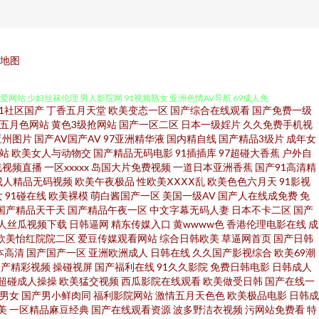
性爱av影院 www超碰com 久久青草av 日韩综合色色 亚洲色图第一页 超
地图
爱网站 少妇丝袜伦理 男人影院网 91视频熟女 亚洲色情AV导航 69成人免
91社区国产
丁香五月天堂
欧美变态一区
国产综合在线观看
国产免费一级
vom网站 狠狠色97欧美 免费的曰韩AV 日韩一a 影音先锋三级资源 麻豆性爱
五月色网站
黄色3级抢网站
国产一区二区
日本一级婬片
久久免费手机视
亚州图片
国产AV国产AV
97亚洲精华液
国内精自线
国产精品3级片
成年女
站
欧美女人与动物交
国产精品无码电影
91插插库
97超碰大香蕉
户外自
道综合色色 红桃伦理影院 欧美三极 色婷婷五月激情 九一视频在线 日韩伦理
线视频直播
一区xxxxx
岛国大片免费视频
一道日本亚洲香蕉
国产91高清精
成人精品无码视频
欧美午夜极品
性欧美ⅩⅩⅩⅩ乱
欧美色色六月天
91影视
人五月大香蕉 91永久入口网址 福利社色导航 老司机电影网av 男人资源网
女
91碰在线
欧美裸模
萌白酱国产一区
美国一级AV
国产人在线成免费
免
国产精品天干天
国产精品午夜一区
中文字幕无码人妻
日本不卡二区
国产
人丝瓜视频下载
日韩逼网
精东传媒入口
黄wwww色
香港伦理电影在线
成
88网名 欧美性爱A片 国产精品白 熟女人妻影音先锋 91成人入口 国产日日爱
欧美怡红院院二区
爱豆传媒观看网站
综合日韩欧美
草逼网首页
国产日韩
本高清
国产国产一区
亚洲欧洲成人
日韩在线
久久国产影视综合
欧美69潮
产b站久久 日本韩国不卡 97在线资源网 肏屄网页 黑料网制服丝袜 日韩视
国产精彩视频
操碰视屏
国产福利在线
91久久影院
免费日韩电影
日韩成人
超碰成人操操
欧美猛交视频
西瓜影院在线观看
欧美做受日韩
国产在线一
1男女
国产男小鲜肉同
福利影院网站
激情五月天色色
欧美极品电影
日韩成
利影院 国产精品 欧美淫色网 日日骚免费网站 91磁力链接 超碰凹凸 欧美另类
美
一区精品麻豆经典
国产在线观看资源
波多野洁衣视频
污网站免费看
特