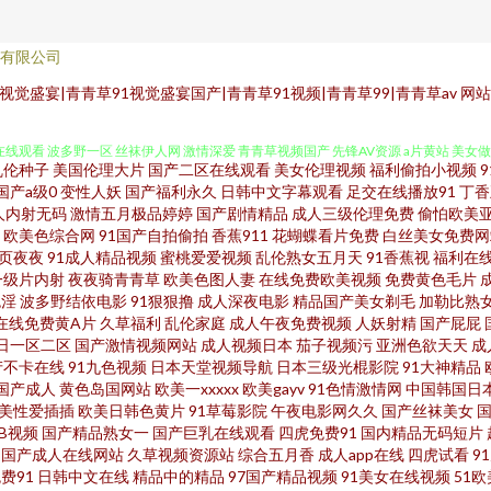
有限公司
拍一区 丝袜性爱无码AV 成人电影香蕉视频 欧美色网69 亚洲av总站 国产乱人乱偷AV 
觉盛宴|青青草91视觉盛宴国产|青青草91视频|青青草99|青青草av
网站
观看 波多野一区 丝袜伊人网 激情深爱 青青草视频国产 先锋AV资源 a片黄站 美女做
乱伦种子
美国伦理大片
国产二区在线观看
美女伦理视频
福利偷拍小视频
一自拍com 国产第92页 天天干屄网 av午夜日韩 超碰在线98草 99爱草 黄污视频 91c
国产a级0
变性人妖
国产福利永久
日韩中文字幕观看
足交在线播放91
丁香
人内射无码
激情五月极品婷婷
国产剧情精品
成人三级伦理免费
偷怕欧美
欧美色综合网
91国产自拍偷拍
香蕉911
花蝴蝶看片免费
白丝美女免费网
页 影音先锋色网 超碰日日夜夜 伊人成网 97色色电影院 超碰在线视屏 欧美啊V 一本
页夜夜
91成人精品视频
蜜桃爱爱视频
乱伦熟女五月天
91香蕉视
福利在
一级片内射
夜夜骑青青草
欧美色图人妻
在线免费欧美视频
免费黄色毛片
在线五月 日韩久久精品 1024你懂得 成人国产色综合 精品九九女人 日韩肏逼片网站 伊
色淫
波多野结依电影
91狠狠撸
成人深夜电影
精品国产美女剃毛
加勒比熟
在线免费黄A片
久草福利
乱伦家庭
成人午夜免费视频
人妖射精
国产屁屁
日一区二区
国产激情视频网站
成人视频日本
茄子视频污
亚洲色欲天天
成
V网 日韩无码123 丝袜美腿性交 97殴美资源总站 国产黑料zcm 欧美色图91 四虎新8
产不卡在线
91九色视频
日本天堂视频导航
日本三级光棍影院
91大神精品
国产成人
黄色岛国网站
欧美一xxxxx
欧美gayv
91色情激情网
中国韩国日
洲三极 亚洲偷拍天堂 超碰2026 欧美三级免费电影 午夜三级大片 成人不卡一区在线 国
美性爱插插
欧美日韩色黄片
91草莓影院
午夜电影网久久
国产丝袜美女
草B视频
国产精品熟女一
国产巨乳在线观看
四虎免费91
国内精品无码短片
国产成人在线网站
久草视频资源站
综合五月香
成人app在线
四虎试看
9
亚洲色 黄色上床网站 欧亚av 美女诱惑91 91prom 91黑丝高潮 91社区论坛 91福
费91
日韩中文在线
精品中的精品
97国产精品视频
91美女在线视频
51欧