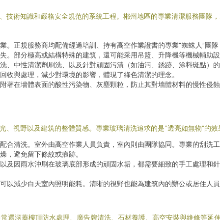
備、技術知識和嚴格安全規范的系統工程。郴州地區的專業清潔服務團隊
業。正規服務商均配備經過培訓、持有高空作業證書的專業“蜘蛛人”團
失。部分極高或結構特殊的建筑，還可能采用吊籃、升降機等機械輔助設
洗、中性清潔劑刷洗、以及針對頑固污漬（如油污、銹跡、涂料斑點）的
回收與處理，減少對環境的影響，體現了綠色清潔的理念。
附著在墻體表面的酸性污染物、灰塵顆粒，防止其對墻體材料的慢性侵蝕
采光、視野以及建筑的整體質感。專業玻璃清洗追求的是“透亮如無物”的效
配合清洗。室外由高空作業人員負責，室內則由團隊協同。專業的刮洗工
燥，避免留下條紋或痕跡。
以及因雨水沖刷在玻璃底部形成的頑固水垢，都需要細致的手工處理和針
可以減少白天室內照明能耗。清晰的視野也能為建筑內的辦公或居住人員
通常還涵蓋樓頂防水處理、廣告牌清洗、石材養護、高空安裝與維修等延