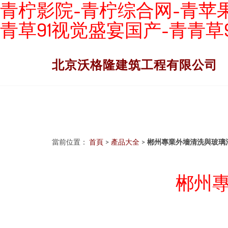
青柠影院-青柠综合网-青苹果
青草91视觉盛宴国产-青青草9
北京沃格隆建筑工程有限公司
當前位置：
首頁
>
產品大全
>
郴州專業外墻清洗與玻璃
郴州專