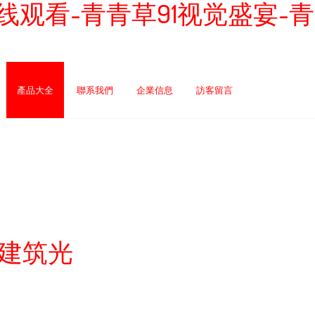
观看-青青草91视觉盛宴-青
產品大全
聯系我們
企業信息
訪客留言
護建筑光