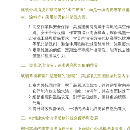
建筑外墻清洗并非簡單的“水沖布擦”，而是一項需要專業設
材、涂料等）采用差異化的清洗方案。
高空作業與安全保障：高層建筑清洗屬于高風險高空作
繩、安全帶等設備，作業前進行周密檢查，確保萬無一
清洗工藝與環保要求：常見的清洗方法包括高壓水槍沖
學配比清洗劑，避免使用強酸強堿腐蝕墻體。注重廢水
定期維護的價值：定期進行專業外墻清洗，能有效去除
價值和租售吸引力。
二、專業玻璃清洗：追求透亮與無痕的境界
玻璃幕墻和窗戶是建筑的“眼睛”，其潔凈度直接關系到室內
室內外協同作業：對于高層玻璃幕墻，往往需要室內外
它們能有效去除水漬、指紋、油污等，并在表面快速干
細節處理與難點攻克：對于窗框縫隙、膠條處的積塵，
死角。
提升能效與舒適度：干凈的玻璃允許更多自然光進入，
三、郴州建筑物清潔服務的綜合優勢與發展
郴州本地的專業清潔服務公司，不僅提供外墻和玻璃清洗，