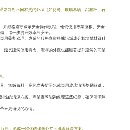
，通常針對不同材質的外墻（如瓷磚、玻璃幕墻、鋁塑板、石
隊，并嚴格遵守國家安全操作規程。他們使用專業座板、安全
備，進一步提升效率與安全。
專用藥劑處理。專業的服務商會根據污垢成分和墻體材質科
，延長建筑使用壽命。潔凈的外觀也能顯著提升建筑的商業
果。
具、無絨布料、高純度去離子水或專用玻璃清潔劑是關鍵，
對性的清潔方案。專業團隊能夠處理這些細節，確保清潔無
帶來更愉悅的心情。
伸服務，形成一體化的建筑外立面維護解決方案。