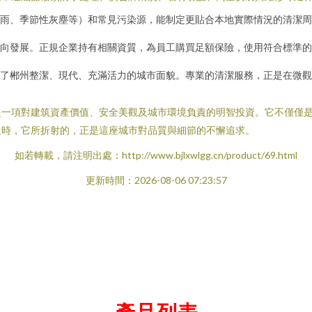
雨、季節性灰塵等）和常見污染源，能制定更貼合本地實際情況的清潔周
向發展。正規企業持有相關資質，為員工購買足額保險，使用符合標準的
了郴州整潔、現代、充滿活力的城市面貌。專業的清潔服務，正是在微觀
是一項對建筑資產價值、安全美觀及城市環境負責的明智投資。它不僅僅
之時，它所折射的，正是這座城市對品質與細節的不懈追求。
如若轉載，請注明出處：http://www.bjlxwlgg.cn/product/69.html
更新時間：2026-08-06 07:23:57